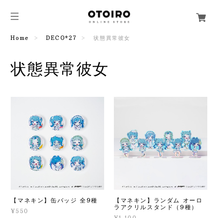
Home
DECO*27
状態異常彼女
状態異常彼女
【マネキン】缶バッジ 全9種
【マネキン】ランダム オーロ
ラアクリルスタンド（9種）
¥550