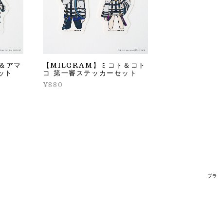
イ＆アマ
【MILGRAM】ミコト＆コト
ット
コ 第一審ステッカーセット
¥880
プラ