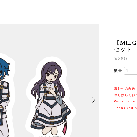
【MIL
セット
¥880
数量
海外への配送
今しばらくお
We are curre
Thank you f