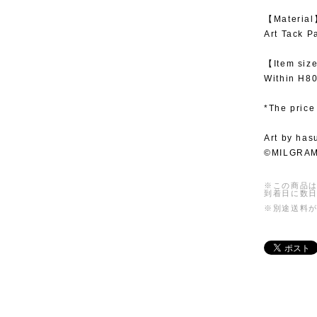
【Materia
Art Tack P
【Item siz
Within H
*The price
Art by has
©MILGRA
※この商品は
到着日に数
※別途送料