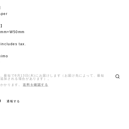
l】
aper
e】
80mm×W50mm
 includes tax.
uimo
M
、最短で8月13日(木)にお届けします（お届け先によって、最短
日追加される場合があります）。
がかかります。
送料を確認する
通報する