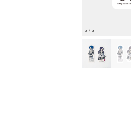
2
/
2