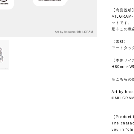
【商品説明
MILGRA
ットです。
是非この機
【素材】
アートタッ
【本体サイ
H80mm×W
※こちらの
Art by has
©MILGRA
【Product 
The charac
you in “chi