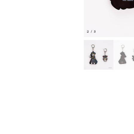
2
/
3