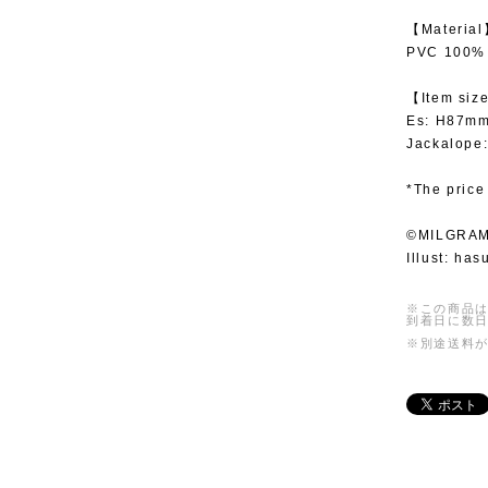
【Materia
PVC 100%
【Item siz
Es: H87m
Jackalop
*The price
©MILGRA
Illust: ha
※この商品は
到着日に数
※別途送料