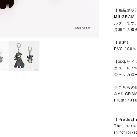
【商品説明
MILGRA
ルダーです
是非この機
【素材】
PVC 100％
【本体サイ
エス: H87
ジャッカロー
※こちらの
©MILGRA
Illust: ha
【Product 
The charac
in “chibi-