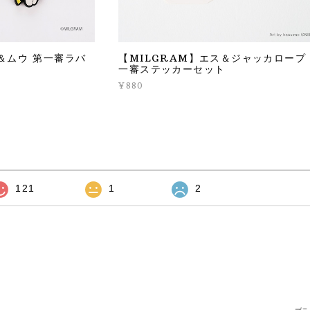
＆ムウ 第一審ラバ
【MILGRAM】エス＆ジャッカロープ
一審ステッカーセット
¥880
121
1
2