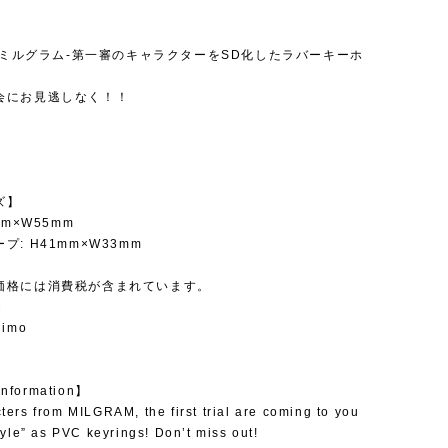
】
M-ミルグラム-第一審のキャラクターをSD化したラバーキーホ
。
会にお見逃しなく！！
ズ】
mm×W55mm
プ: H41mm×W33mm
価格には消費税が含まれています。
M
suimo
information】
ters from MILGRAM, the first trial are coming to you
style” as PVC keyrings! Don’t miss out!