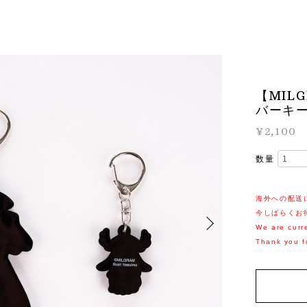
【MIL
バーキ
¥2,100
数量
海外への配送
今しばらくお
We are curre
Thank you f