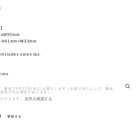
l】
e】
mxW55mm
e: H41mm×W33mm
 includes sales tax.
M
suimo
、最短で8月13日(木)にお届けします（お届け先によって、最短
日追加される場合があります）。
がかかります。
送料を確認する
通報する