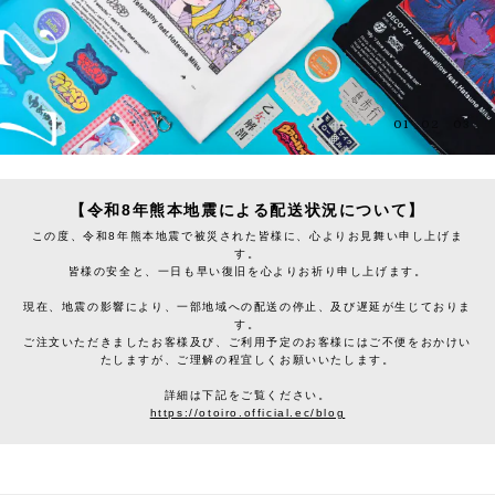
01
02
03
【令和8年熊本地震による配送状況について】
この度、令和8年熊本地震で被災された皆様に、心よりお見舞い申し上げま
す。
皆様の安全と、一日も早い復旧を心よりお祈り申し上げます。
現在、地震の影響により、一部地域への配送の停止、及び遅延が生じておりま
す。
ご注文いただきましたお客様及び、ご利用予定のお客様にはご不便をおかけい
たしますが、ご理解の程宜しくお願いいたします。
詳細は下記をご覧ください。
https://otoiro.official.ec/blog