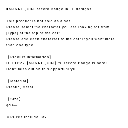
■MANNEQUIN Record Badge in 10 designs
This product is not sold as a set.
Please select the character you are looking for from
[Type] at the top of the cart.
Please add each character to the cart if you want more
than one type.
【Product Information】
DECO*27【MANNEQUIN】's Record Badge is here!
Don't miss out on this opportunity!!
【Material】
Plastic, Metal
【Size】
φ54㎜
※Prices Include Tax.