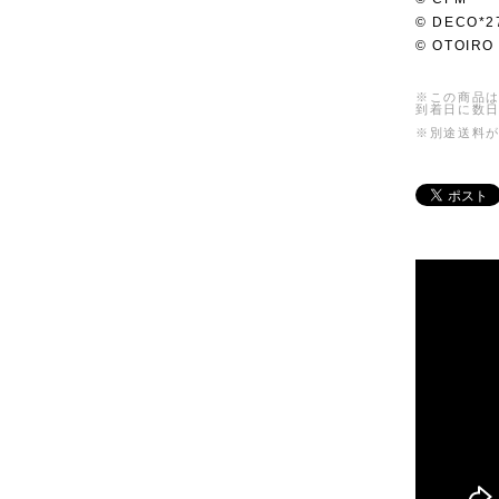
© DECO*2
© OTOIRO
※この商品は
到着日に数
※別途送料