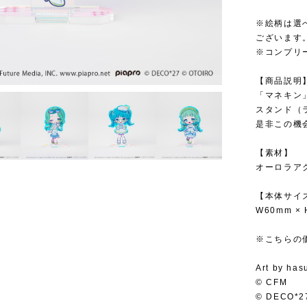
※絵柄は選
ございます
※コンプリ
【商品説明
「マネキン
スタンド（
是非この機
【素材】
オーロラア
【本体サイ
W60mm × 
※こちらの
Art by has
© CFM
© DECO*2