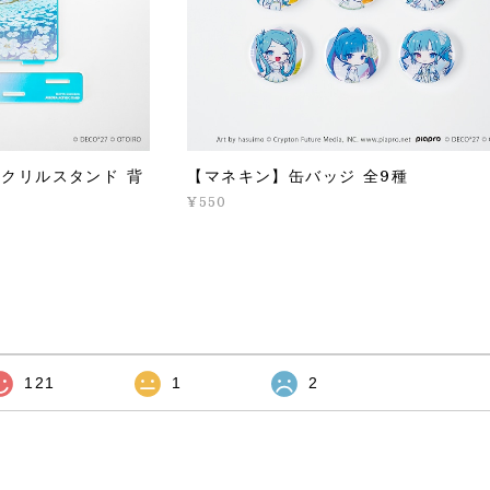
クリルスタンド 背
【マネキン】缶バッジ 全9種
¥550
121
1
2