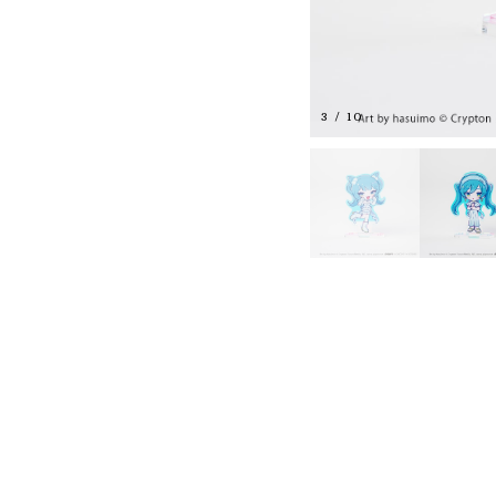
3
/
10