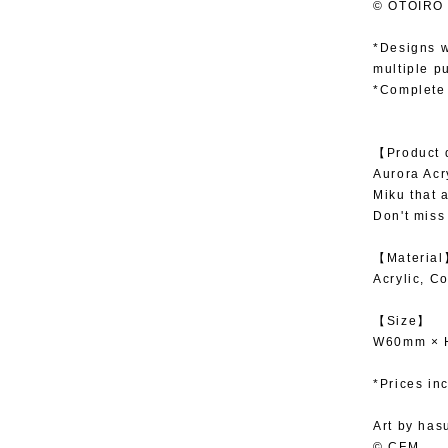
© OTOIRO
*Designs w
multiple p
*Complete 
【Product 
Aurora Acr
Miku that 
Don't miss 
【Materia
Acrylic, C
【Size】
W60mm × 
*Prices in
Art by has
© CFM