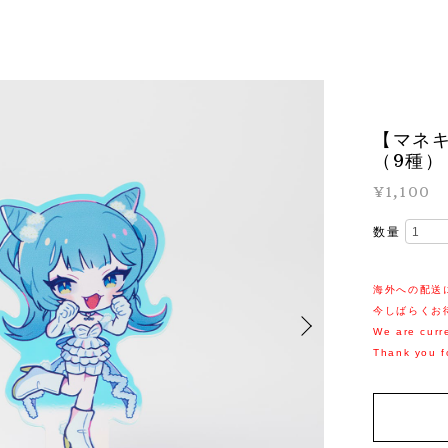
【マネ
（9種）
¥1,100
数量
海外への配送
今しばらくお
We are curre
Thank you f