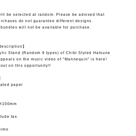
ill be selected at random. Please be advised that
urchases do not guarantee different designs.
bundles will not be available for purchase.
description】
ylic Stand (Random 9 types) of Chibi Styled Hatsune
appears on the music video of "Mannequin" is here!
out on this opportunity!!
l】
oated paper
H100mm
clude tax.
uimo