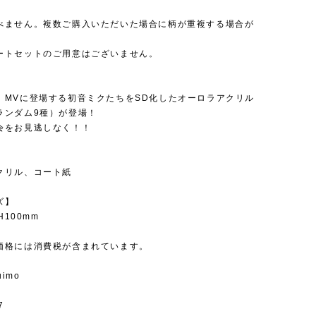
べません。複数ご購入いただいた場合に柄が重複する場合が
。
ートセットのご用意はございません。
】
」MVに登場する初音ミクたちをSD化したオーロラアクリル
ランダム9種）が登場！
会をお見逃しなく！！
クリル、コート紙
ズ】
H100mm
価格には消費税が含まれています。
uimo
7