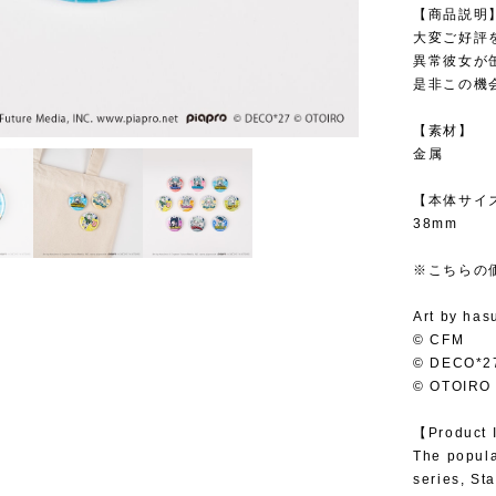
【商品説明
大変ご好評
異常彼女が
是非この機
【素材】
金属
【本体サイ
38mm
※こちらの
Art by has
© CFM
© DECO*2
© OTOIRO
【Product 
The popul
series, Sta