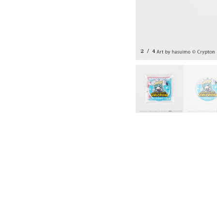
3
/
4