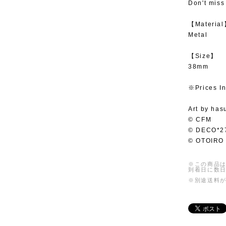
Don't miss 
【Materia
Metal
【Size】
38mm
※Prices In
Art by has
© CFM
© DECO*2
© OTOIRO
※この商品は
到着日に数
※別途送料