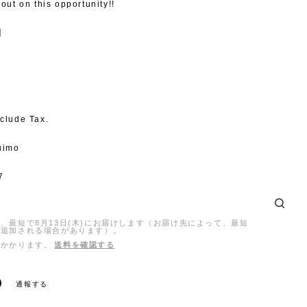
out on this opportunity!!
l】
clude Tax.
uimo
7
、最短で8月13日(木)にお届けします（お届け先によって、最短
日追加される場合があります）。
がかかります。
送料を確認する
通報する