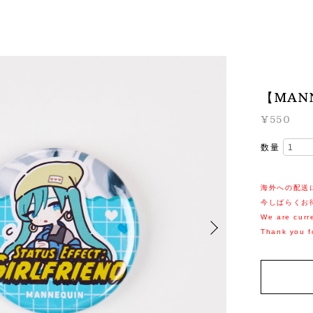
【MAN
¥550
数量
海外への配送
今しばらくお
We are curre
Thank you f