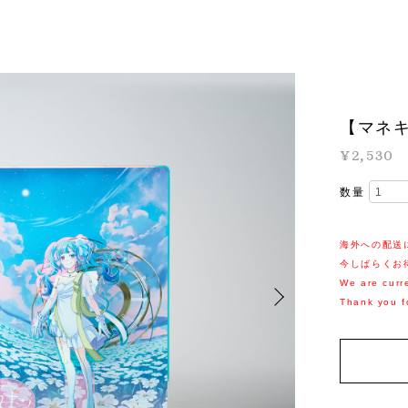
【マネ
¥2,530
数量
海外への配送
今しばらくお
We are curre
Thank you f