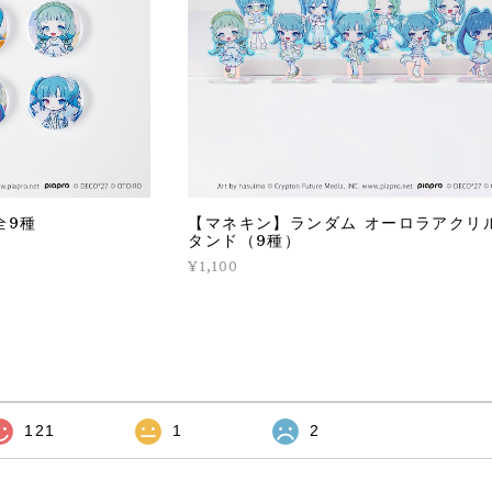
全9種
【マネキン】ランダム オーロラアクリ
タンド（9種）
¥1,100
121
1
2