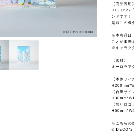
【商品説明
DECO*
ンドです！
是非この機
※本商品は
ことが出来
※キャラク
【素材】
オーロラア
【本体サイ
H200mm*
【台座サイ
H30mm*W
【飾りロゴ
H50mm*W
※こちらの
© DECO*2