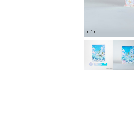
3
/
3