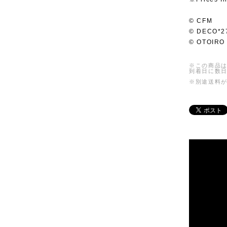
© CFM
© DECO*2
© OTOIRO
※この商品は
到着日に数
※別途送料