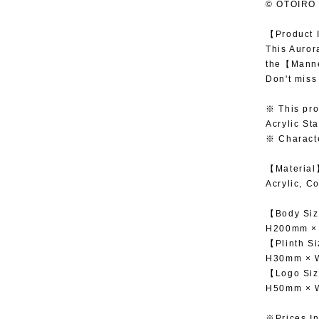
© OTOIRO
【Product 
This Auror
the【Manne
Don't miss 
※ This pr
Acrylic St
※ Characte
【Materia
Acrylic, C
【Body Si
H200mm ×
【Plinth S
H30mm × 
【Logo Si
H50mm ×
※Prices In