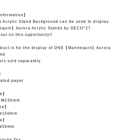
Information】
a Acrylic Stand Background can be used to display
quin】Aurora Acrylic Stands by DECO*27.
out on this opportunity!!
oduct is for the display of ONE【Mannequin】Aurora
and.
rs sold separately.
l】
oated paper
ze】
 W150mm
ize】
W150mm
ze】
 W50mm
clude Tax.