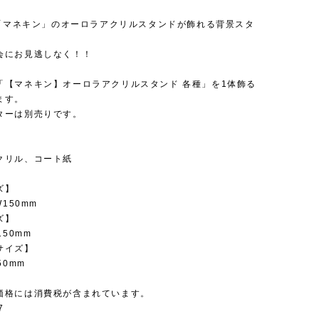
】
27「マネキン」のオーロラアクリルスタンドが飾れる背景スタ
会にお見逃しなく！！
「【マネキン】オーロラアクリルスタンド 各種」を1体飾る
ます。
ターは別売りです。
クリル、コート紙
ズ】
W150mm
ズ】
150mm
サイズ】
50mm
価格には消費税が含まれています。
7