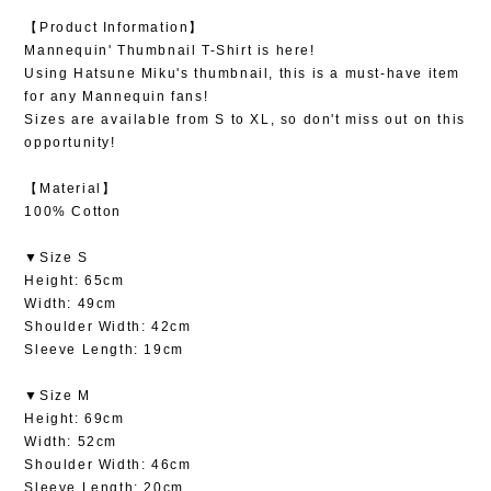
【Product Information】
Mannequin' Thumbnail T-Shirt is here!
Using Hatsune Miku's thumbnail, this is a must-have item
for any Mannequin fans!
Sizes are available from S to XL, so don't miss out on this
opportunity!
【Material】
100% Cotton
▼Size S
Height: 65cm
Width: 49cm
Shoulder Width: 42cm
Sleeve Length: 19cm
▼Size M
Height: 69cm
Width: 52cm
Shoulder Width: 46cm
Sleeve Length: 20cm