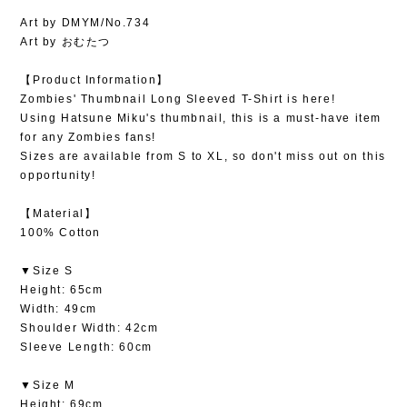
Art by DMYM/No.734
Art by おむたつ
【Product Information】
Zombies' Thumbnail Long Sleeved T-Shirt is here!
Using Hatsune Miku's thumbnail, this is a must-have item
for any Zombies fans!
Sizes are available from S to XL, so don't miss out on this
opportunity!
【Material】
100% Cotton
▼Size S
Height: 65cm
Width: 49cm
Shoulder Width: 42cm
Sleeve Length: 60cm
▼Size M
Height: 69cm