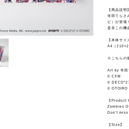
【商品説明
寺田てらさ
ビ）が登場
是非この機
【本体サイ
A4（210×
※こちらの
Art by 寺
© CFM
© DECO*2
© OTOIRO
【Product 
Zombies Of
Don't miss 
【Size】