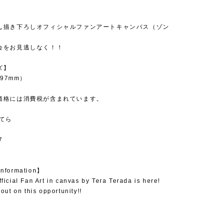
】
ん描き下ろしオフィシャルファンアートキャンバス（ゾン
！
会をお見逃しなく！！
ズ】
297mm）
価格には消費税が含まれています。
田てら
7
Information】
ficial Fan Art in canvas by Tera Terada is here!
out on this opportunity!!