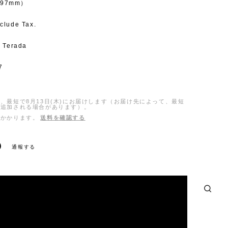
297mm）
clude Tax.
a Terada
7
、最短で8月13日(木)にお届けします（お届け先によって、最短
日追加される場合があります）。
がかかります。
送料を確認する
通報する