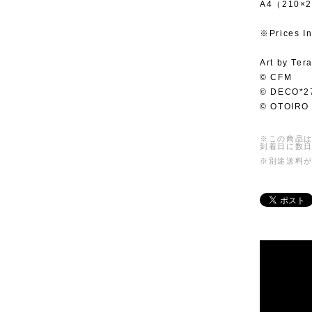
A4（210×
※Prices In
Art by Ter
© CFM
© DECO*2
© OTOIRO
※この商品は
到着日に数
※別途送料