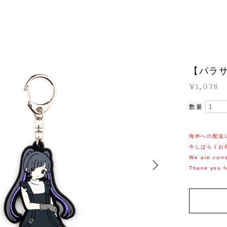
【パラ
¥1,078
数量
海外への配送
今しばらくお
We are curre
Thank you f