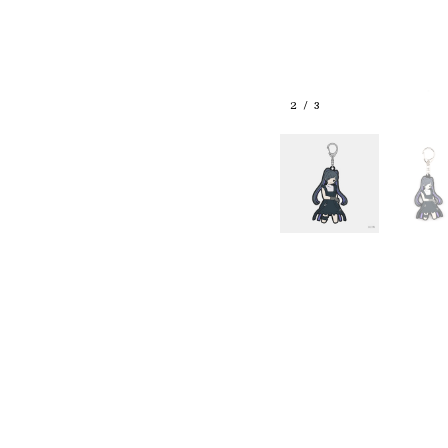
3
/
3