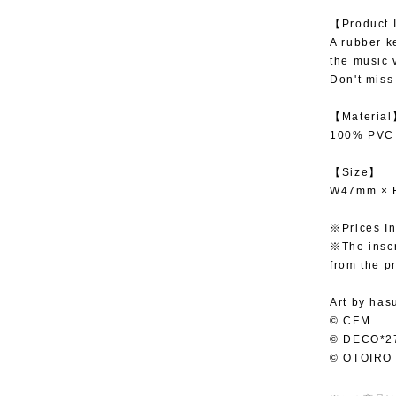
【Product 
A rubber k
the music 
Don't miss
【Materia
100% PVC
【Size】
W47mm ×
※Prices In
※The inscr
from the p
Art by has
© CFM
© DECO*2
© OTOIRO