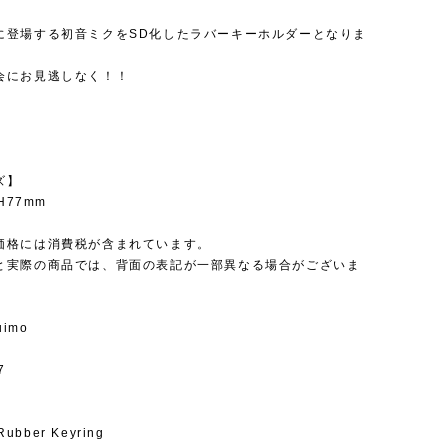
】
に登場する初音ミクをSD化したラバーキーホルダーとなりま
会にお見逃しなく！！
ズ】
 H77mm
価格には消費税が含まれています。
と実際の商品では、背面の表記が一部異なる場合がございま
uimo
7
Rubber Keyring