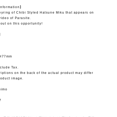
Information】
eyring of Chibi Styled Hatsune Miku that appears on
video of Parasite.
 out on this opportunity!
l】
 H77mm
clude Tax.
iptions on the back of the actual product may differ
roduct image.
uimo
7