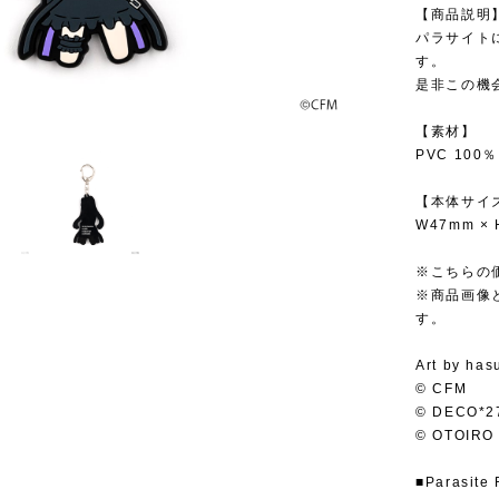
【商品説明
パラサイト
す。
是非この機
【素材】
PVC 100％
【本体サイ
W47mm ×
※こちらの
※商品画像
す。
Art by has
© CFM
© DECO*2
© OTOIRO
■Parasite 