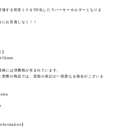
】
登場する初音ミクをSD化したラバーキーホルダーとなりま
会にお見逃しなく！！
ズ】
 H76mm
価格には消費税が含まれています。
と実際の商品では、背面の表記が一部異なる場合がございま
uimo
7
Information】