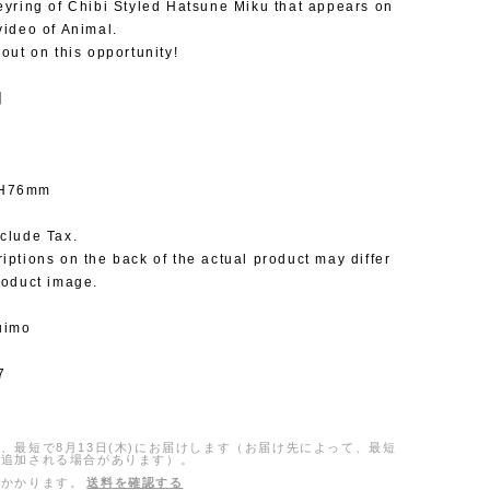
eyring of Chibi Styled Hatsune Miku that appears on
video of Animal.
 out on this opportunity!
l】
 H76mm
clude Tax.
iptions on the back of the actual product may differ
roduct image.
uimo
7
、最短で8月13日(木)にお届けします（お届け先によって、最短
日追加される場合があります）。
がかかります。
送料を確認する