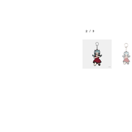
3
/
3