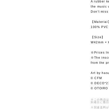
A rubber k
the music 
Don't miss
【Materia
100% PVC
【Size】
W42mm ×
※Prices In
※The inscr
from the p
Art by has
© CFM
© DECO*2
© OTOIRO
※この商品は
到着日に数
※別途送料