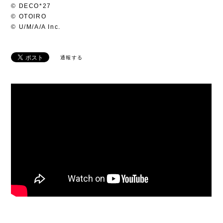
© DECO*27
© OTOIRO
© U/M/A/A Inc.
通報する