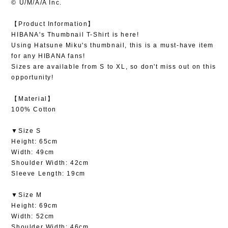
© U/M/A/A Inc.
【Product Information】
HIBANA's Thumbnail T-Shirt is here!
Using Hatsune Miku's thumbnail, this is a must-have item
for any HIBANA fans!
Sizes are available from S to XL, so don't miss out on this
opportunity!
【Material】
100% Cotton
▼Size S
Height: 65cm
Width: 49cm
Shoulder Width: 42cm
Sleeve Length: 19cm
▼Size M
Height: 69cm
Width: 52cm
Shoulder Width: 46cm