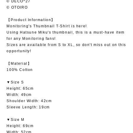
© DECO*27
© OTOIRO
【Product Information】
Monitoring's Thumbnail T-Shirt is here!
Using Hatsune Miku's thumbnail, this is a must-have item
for any Monitoring fans!
Sizes are available from S to XL, so don't miss out on this
opportunity!
【Material】
100% Cotton
▼Size S
Height: 65cm
Width: 49cm
Shoulder Width: 42cm
Sleeve Length: 19cm
▼Size M
Height: 69cm
Width: 52cm