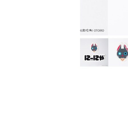
3
/
4