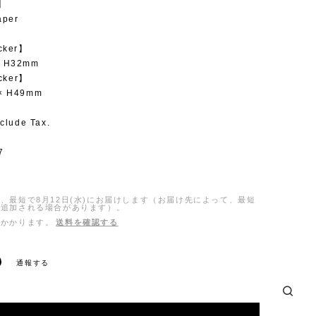
l】
aper
cker】
 H32mm
icker】
× H49mm
clude Tax.
7
、最短で8月12日(水)にお届けします（お届け先によって、最短
日追加される場合があります）。
がかかります。
送料を確認する
通報する