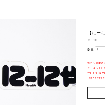
【にー
¥880
数量
海外への配送
今しばらくお
We are curre
Thank you f