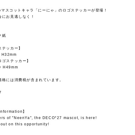
】
27のマスコットキャラ「にーにゃ」のロゴステッカーが登場！
会にお見逃しなく！
ク紙
ステッカー】
 H32mm
ロゴステッカー】
× H49mm
価格には消費税が含まれています。
7
Information】
ers of "NeenYa", the DECO*27 mascot, is here!
 out on this opportunity!