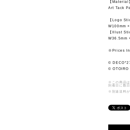
【Materia
Art Tack P
【Logo Sti
W100mm ×
【Illust St
W36.5mm 
※Prices In
© DECO*2
© OTOIRO
※この商品は
到着日に数
※別途送料