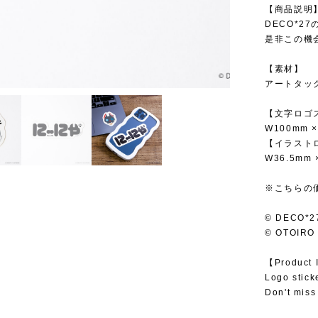
【商品説明
DECO*
是非この機
【素材】
アートタッ
【文字ロゴ
W100mm ×
【イラスト
W36.5mm 
※こちらの
© DECO*2
© OTOIRO
【Product 
Logo stick
Don't miss