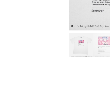
3
/
4