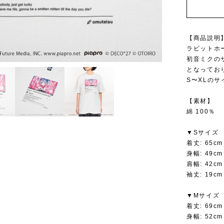
【商品説明
ラビットホ
初音ミクの
となってお
S〜XLの
【素材】
綿 100％
▼Sサイズ
着丈: 65cm
身幅: 49cm
肩幅: 42cm
袖丈: 19cm
▼Mサイズ
着丈: 69cm
身幅: 52cm