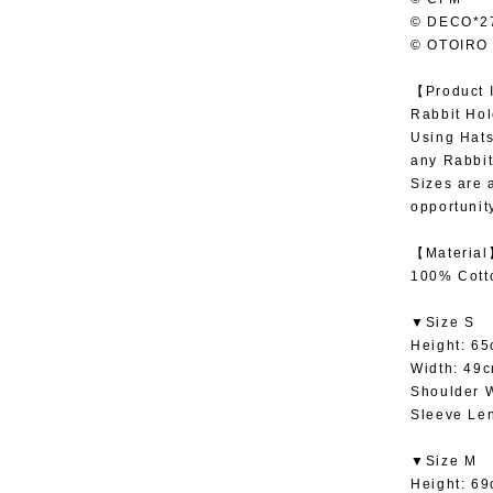
© DECO*2
© OTOIRO
【Product 
Rabbit Hol
Using Hats
any Rabbit
Sizes are 
opportunit
【Materia
100% Cott
▼Size S
Height: 6
Width: 49
Shoulder 
Sleeve Le
▼Size M
Height: 6