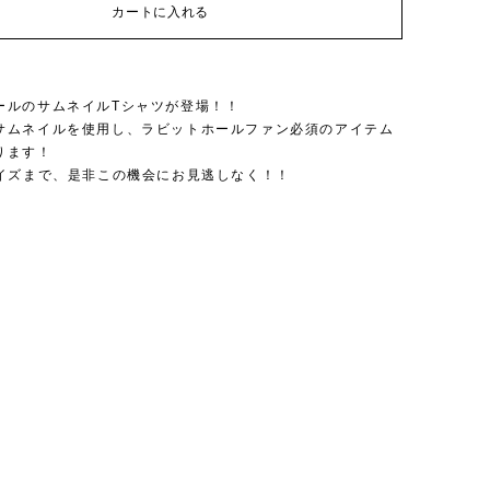
カートに入れる
】
ールのサムネイルTシャツが登場！！
サムネイルを使用し、ラビットホールファン必須のアイテム
ります！
サイズまで、是非この機会にお見逃しなく！！