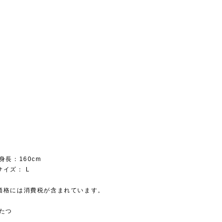
身長：160cm
イズ： L
価格には消費税が含まれています。
むたつ