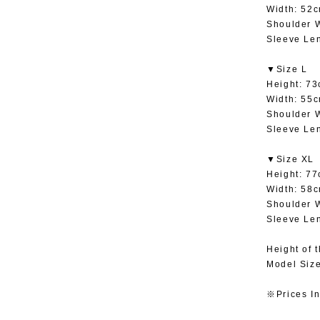
Width: 52
Shoulder 
Sleeve Le
▼Size L
Height: 7
Width: 55
Shoulder 
Sleeve Le
▼Size XL
Height: 7
Width: 58
Shoulder 
Sleeve Le
Height of 
Model Size
※Prices In