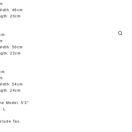
cm
Width: 46cm
ngth: 20cm
3cm
cm
Width: 50cm
ngth: 22cm
7cm
cm
Width: 54cm
ngth: 24cm
the Model: 5'3"
: L
clude Tax.