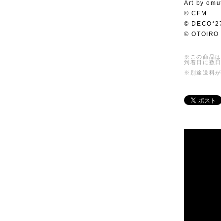
Art by omu
© CFM
© DECO*2
© OTOIRO
※この商品は
到着日に数
※別途送料