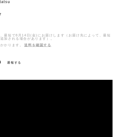
tatsu
7
、最短で8月14日(金)にお届けします（お届け先によって、最短
日追加される場合があります）。
がかかります。
送料を確認する
通報する