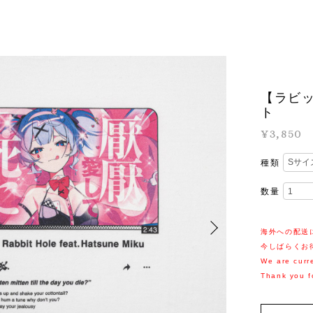
【ラビッ
ト
¥3,850
種類
数量
海外への配送
今しばらくお
We are curre
Thank you f