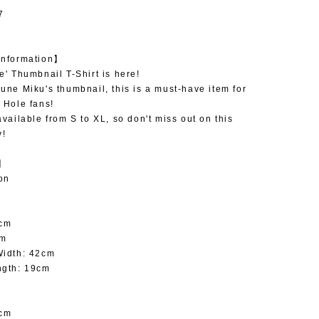
7
Information】
e' Thumbnail T-Shirt is here!
une Miku's thumbnail, this is a must-have item for
 Hole fans!
available from S to XL, so don't miss out on this
y!
l】
on
5cm
cm
Width: 42cm
ngth: 19cm
9cm