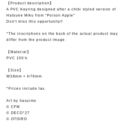
【Product description】
A PVC Keyring designed after a chibi styled version of
Hatsune Miku from "Poison Apple"
Don't miss this opportunity!!
*The inscriptions on the back of the actual product may
differ from the product image.
【Material】
PVC 100％
【Size】
W38mm × H79mm
*Prices include tax.
Art by hasuimo
© CFM
© DECO*27
© OTOIRO